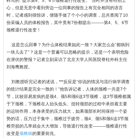
样写的:“提示第4、5、6节颈椎退行性改变。”当时并没有特别上
心，但是无意中看到旁边一位同事的报告上有完全相同的语言
时，记者感到很惊讶，便随手做了个小小的调查，总共查阅了10
份采编人员的体检报告，其中竟有7份都提出———第4、5、6节
颈椎退行性改变！
这是怎么回事？为什么体检结果如此一致？大家怎么会“都病到
一块儿去了”？这是一个普遍可以忽略的提示，还是一个表明危险
在潜伏的警报？记者立刻采访了北京大学人民医院脊柱外科主任
刘海鹰教授。
刘教授听完记者的述说，***反应是“你说的情况与流行病学调查
的统计结果是完全一致的！”他告诉记者，人体的颈椎一共是7个
节，比较容易发病的是颈4、颈5和颈6这3节颈椎，这3节颈椎都属
于下颈椎，下颈椎在人抬头低头、扭转颈部的过程中承担着主要
的运转作用，本身承受的压力就大，如果颈部长时间保持一个姿
势的话，压力过于集中，颈椎过于疲劳，颈4、颈5和颈6这3节颈
椎劳损的几率就会大大增加，导致退行性改变———颈椎退行性
改变是
颈椎病
的重要前兆。