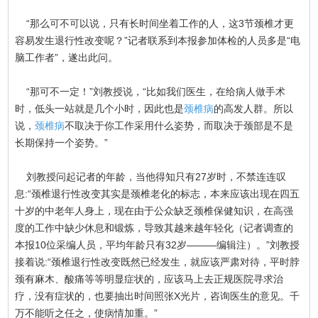
“那么可不可以说，只有长时间坐着工作的人，这3节颈椎才更
容易发生退行性改变呢？”记者联系到本报参加体检的人员多是“电
脑工作者”，遂出此问。
“那可不一定！”刘教授说，“比如我们医生，在给病人做手术
时，低头一站就是几个小时，因此也是
颈椎病
的高发人群。所以
说，
颈椎病
不取决于你工作采用什么姿势，而取决于颈部是不是
长期保持一个姿势。”
刘教授问起记者的年龄，当他得知只有27岁时，不禁连连叹
息:“颈椎退行性改变其实是颈椎老化的标志，本来应该出现在四五
十岁的中老年人身上，现在由于公众缺乏颈椎保健知识，在高强
度的工作中缺少休息和锻炼，导致其越来越年轻化（记者调查的
本报10位采编人员，平均年龄只有32岁———编辑注）。”刘教授
接着说:“颈椎退行性改变既然已经发生，就应该严肃对待，平时脖
颈有麻木、酸痛等等明显症状的，应该马上去正规医院寻求治
疗，没有症状的，也要抽出时间照张X光片，咨询医生的意见。千
万不能听之任之，使病情加重。”