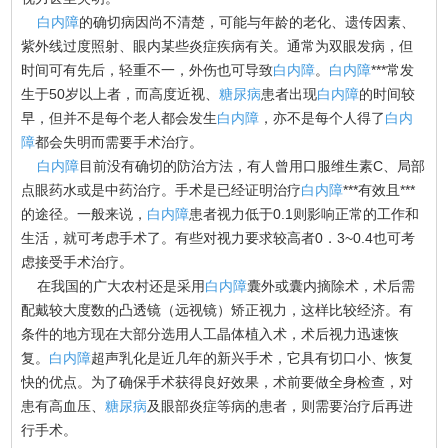
白内障
的确切病因尚不清楚，可能与年龄的老化、遗传因素、
紫外线过度照射、眼内某些炎症疾病有关。通常为双眼发病，但
时间可有先后，轻重不一，外伤也可导致
白内障
。
白内障
***常发
生于50岁以上者，而高度近视、
糖尿病
患者出现
白内障
的时间较
早，但并不是每个老人都会发生
白内障
，亦不是每个人得了
白内
障
都会失明而需要手术治疗。
白内障
目前没有确切的防治方法，有人曾用口服维生素C、局部
点眼药水或是中药治疗。手术是已经证明治疗
白内障
***有效且***
的途径。一般来说，
白内障
患者视力低于0.1则影响正常的工作和
生活，就可考虑手术了。有些对视力要求较高者0．3~0.4也可考
虑接受手术治疗。
在我国的广大农村还是采用
白内障
囊外或囊内摘除术，术后需
配戴较大度数的凸透镜（远视镜）矫正视力，这样比较经济。有
条件的地方现在大部分选用人工晶体植入术，术后视力迅速恢
复。
白内障
超声乳化是近几年的新兴手术，它具有切口小、恢复
快的优点。为了确保手术获得良好效果，术前要做全身检查，对
患有高血压、
糖尿病
及眼部炎症等病的患者，则需要治疗后再进
行手术。