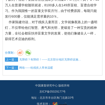
万人在普通学校随班就读，8100多人在149所盲校、盲聋合校学
习。作为我国惟一的盲童文学双月刊，由于经费原因，每期只能
发行600册，仅能满足需求量的10％。
作家陈建功说，对于残疾儿童而言，文学就像夜路上的一盏明
灯，不仅带给他们智慧、勇气和光明，更锻造了一种宝贵的精神
力量，全社会都应扶持盲童文学的发展，使他们像健全人一样，
获得艺术启迪的权利。
分享到：
上一篇：
无障碍？有障碍！——北京部分地区无障碍设施…
下一篇：
网络——给残疾人带来温暖
中国康复研究中心 版权所有
京ICP备05029177号
地址：北京市丰台区角门北路10号
技术支持：