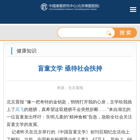
健康知识
盲童文学 亟待社会扶持
来源：北京晨报
北京晨报 “像一把奇特的金钥匙，悄悄打开我的心扉，文学给我插
上了
高飞
的翅膀，真希望这双翅膀不会突然折断……”来自湖北的
一位盲童发出呼吁：失明儿童的“精神食粮”告急，急盼全社会关注
盲童文学的发展。
记者昨天在北京举行的《中国盲童文学》创刊百期纪念活动上
了解到，当前，全国有在校视障少年儿童3．47万人，其中 2．66