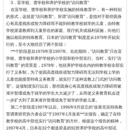
3．盲学校、聋学校和养护学校的“访问教育”
在盲学校、聋学校和养护学校实施的特殊教育中， 有一种特别
的形式，这就是“访问教育”。所谓“访问教育”，是指对于那些因身
心有高度残疾或智力障碍而不能到特教学校就学的儿童，由特教
学校派遣教师到儿童所在的家庭、医疗机关或福利设施，向他们
施以相应的特殊教育。日本的“访问教育”制度是从1979年开始实
行的，至今大致经历了两个阶段：
***个阶段是自1979年至1997年。在此期间，“访问教育”只在盲
学校、聋学校和养护学校的小学部和初中部实行。当时，实行“访
问教育” 的背景是，1979年，包括养护学校在内的特教学校全部实
行了义务制，为了使因高度残疾或智力障碍而无法到学校上学的
儿童也能接受特殊义务教育，就实行了这种送教上门式的“访问教
育”。这项制度实行以后，那些因身心有高度残疾或智力障碍而被
准许暂缓或免于就学的学生大大减少了，从而使义务教育机会进
一步扩大到了原来准许暂缓或免于就学的学龄儿童。
第二个阶段是1997年以后。1996年9月设立的“改善充实特殊教
育调查研究协力者会议”于1997年1月发表***次报告，确定了在特
教学校的高中部也实行“访问教育”的方针。根据这个报告的精神，
1997年4月，日本在32个都道府县的92所养护学校的高中部试