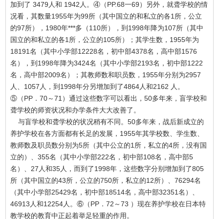
加到了 3479人和 1942人。④（PP.68一69）另外，就聋学校的情
况看，其数量1955年为99所（其中国立的和私立的各1所，公立
的97所），1980年***多（110所），到1998年降为107所（其中
国立的和私立的各1所，公立的105所）；其学生数，1955年为
18191名（其中小学部12228名，初中部4378名，高中部1576
名），到1998年降为3424名（其中小学部2193名，初中部1222
名，高中部2009名）；其教师数和职员数，1955年分别为2957
人、1057人，到1998年分另增加到了4864人和2162 人。
⑤（PP．70～71）通过这些数字可以看出，50多年来，盲学校和
聋学校的师资状况和办学条件大大改善了。
与盲学校和聋学校的状况稍有不同。50多年来，战后新成立的
养护学校在各方面都有长足的发展，1955年其学校数、学生数、
教师数及职员数分别为5所（其中公立的1所，私立的4所，没有国
立的）、355名（其中小学部222名，初中部108名，高中部5
名）、27人和35人，而到了1998年，这些数字分别增加到了805
所（其中国立的43所，公立的750所，私立的12所）、76294名
（其中小学部25429名，初中部18514名，高中部32351名）、
46913人和12254人。⑥（PP．72～73 ）现在养护学校在日本特
教学校的教育中正起着举足轻重的作用。