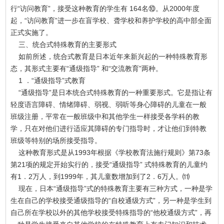
行“访问教育”，接受这种教育的学生有 164名⑩。从2000年度
起，“访问教育”进一步在盲学校、聋学校和养护学校的高中部全面
正式实施了。
三、统合式特殊教育的主要形式
如前所述，统合式教育是日本近年来新兴起的一种特殊教育形
态，其形式主要有“通级指导” 和“交流教育”两种。
1 ．“通级指导”式教育
“通级指导”是日本统合式特殊教育的一种重要形式。它是指让有
轻度语言障碍、情绪障碍、弱视、弱听等身心障碍的儿童在一般
班级注册，平常在一般班级中和其他学生一样接受各学科的教
学，只在对他们进行适应其障碍的专门指导时，才让他们到特教
班级等特别的场所接受指导。
这种教育形式是从1993年根据《学校教育法施行规则》第73条
第21项的规定开始实行的，接受“通级指导” 式特殊教育的儿童约
有1．2万人，到1999年，其儿童数增加到了2．6万人。⑾
现在，日本“通级指导”式的特殊教育主要有三种方式，一种是学
生在自己的学校接受通级指导的“自校通级方式”，另一种是学生到
自己所在学校以外的其他学校接受特殊指导的“他校通级方式”，再