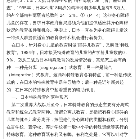
总数的3．1％；又据日本厚生省的“精神薄弱儿童（者）基础调
查”，1995年，日本不满18周岁的精神薄弱少年儿童有9.6万人，
约占全部精神薄弱者总数的 24．2％。①（P．4）这些身心障碍
儿童的存在，要求日本政府当局必须为他们提供适应其身心障碍
状况的教育条件和机会。事实上，日本一直在为身心障碍儿童这
一特殊人群提供适宜的教育条件和机会进行着努力。
在日本，针对身心儿童的教育叫做“障碍儿教育”，又叫做“特殊
教育”。1994年，日本接受特殊教育的儿童约占学龄儿童数的0．
9％。②从二战后日本特殊教育的发展情况看，其形态主要有两
种，一种是分离（segregation）式教育，另一种是统合
（integration）式教育。这两种特殊教育各有特点，前一种是传统
式的，在日本的特殊教育中居主导地位；后一种是近年新兴起
的，在日本的特殊教育中起着重要的辅助作用。
一、日本特殊教育的两种形态
第二次世界大战以后至今，日本特殊教育的形态主要有分离式
教育和统合式教育两种。所谓分离式教育，是指把有身心障碍的
儿童与健全儿童分离开，按照他们身心障碍的类型和程度，分别
在盲学校、聋学校、养护学校和一般中小学的特殊班级等实行的
特殊教育。这种教育既有利又有弊。有利之处是，它可以针对学