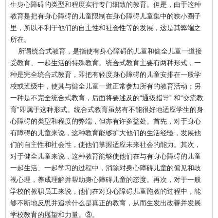
生身心障碍的类型和程度实行专门细致的教育。但是，由于这种
教育是把有身心障碍的儿童限制在身心障碍儿童集中的狭小圈子
里，所以不利于他们的自主性和社会性等的发展，这是其弊端之
所在。
所谓统合式教育，是指使有身心障碍的儿童和健全儿童一道接
受教育、一起生活的特殊教育。统合式教育主要有两种形式，一
种是完全统合式教育，即把有轻度身心障碍的儿童安排在一般学
校或班级中，使其与健全儿童一道正常参加所有的教育活动；另
一种是不完全统合式教育，后面将要述及的“通级指导” 和“交流教
育”即属于这种形式。统合式教育虽然有不能很好地适应学生的身
心障碍的类型和程度的弊端，但亦有许多益处。首先，对于身心
有障碍的儿童来说，这种教育能够扩大他们的生活经验，发展他
们的自主性和社会性，使他们掌握适应未来社会的能力。其次，
对于健全儿童来说，这种教育能够使他们在与有身心障碍的儿童
一起生活、一起学习的过程中，消除对身心障碍儿童的偏见和歧
视心理，养成理解并帮助身心障碍儿童的态度。再次，对于一般
学校的教职员工来说，他们在对身心障碍儿童施教的过程中，能
够不断地反思并追求什么是真正的教育，从而生发出改善并发展
学校教育的愿望和力量。③。