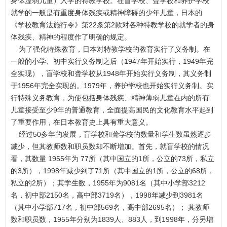
身体虚弱儿童）入学的特教学校。在盲学校、聋学校和养护学校
就学的一般是有重度身体残疾或精神障碍的少年儿童，日本的
《学校教育法施行令》第22条第2款对各种特教学校的就学者的身
体残疾、精神的程度作了明确的规定。
为了强化特殊教育，日本对特教学校的教育实行了义务制。在
一般的小学、初中实行义务制之后（1947年开始实行，1949年完
全实现），盲学校和聋学校从1948年开始实行义务制，其义务制
于1956年完全实现的。1979年，养护学校也开始实行义务制。实
行特殊义务教育，为使包括身体残疾、精神薄弱儿童在内的所有
儿童接受至少9年的普通教育，全面提高国民的文化教育水平起到
了重要作用，在日本教育史上具有重大意义。
经过50多年的发展，盲学校和聋学校的数量和学生数虽然逐步
减少，但其教师数和职员数却不断增加。首先，就盲学校的情况
看，其数量 1955年为 77所（其中国立的1所，公立的73所，私立
的3所），1998年减少到了71所（其中国立的1所，公立的68所，
私立的2所）；其学生数，1955年为9081名（其中小学部3212
名，初中部2150名，高中部3719名），1998年减少到3981名
（其中小学部717名，初中部569名，高中部2695名）； 其教师
数和职员数，1955年分别为1839人、883人，到1998年，分另增