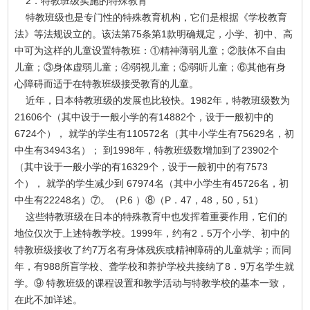
2．特教班级实施的特殊教育
特教班级也是专门性的特殊教育机构，它们是根据《学校教育
法》等法规设立的。该法第75条第1款明确规定，小学、初中、高
中可为这样的儿童设置特教班：①精神薄弱儿童；②肢体不自由
儿童；③身体虚弱儿童；④弱视儿童；⑤弱听儿童；⑥其他有身
心障碍而适于在特教班级接受教育的儿童。
近年，日本特教班级的发展也比较快。1982年，特教班级数为
21606个（其中设于一般小学的有14882个，设于一般初中的
6724个）， 就学的学生有110572名（其中小学生有75629名，初
中生有34943名）； 到1998年，特教班级数增加到了23902个
（其中设于一般小学的有16329个，设于一般初中的有7573
个）， 就学的学生减少到 67974名（其中小学生有45726名，初
中生有22248名）⑦。（P.6 ）⑧（P．47，48，50，51）
这些特教班级在日本的特殊教育中也发挥着重要作用，它们的
地位仅次于上述特教学校。1999年，约有2．5万个小学、初中的
特教班级接收了约7万名有身体残疾或精神障碍的儿童就学；而同
年，有988所盲学校、聋学校和养护学校共接纳了8．9万名学生就
学。⑨ 特教班级的课程设置和教学活动与特教学校的基本一致，
在此不加详述。