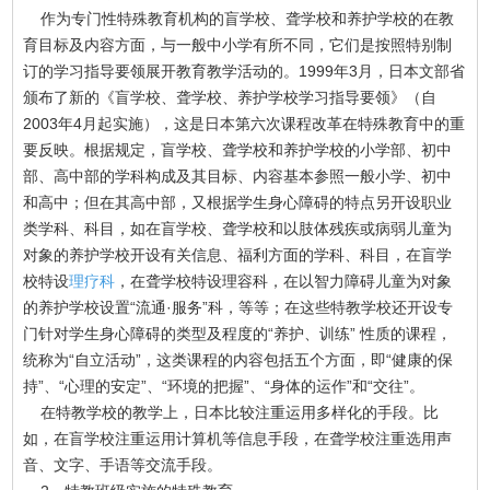
作为专门性特殊教育机构的盲学校、聋学校和养护学校的在教
育目标及内容方面，与一般中小学有所不同，它们是按照特别制
订的学习指导要领展开教育教学活动的。1999年3月，日本文部省
颁布了新的《盲学校、聋学校、养护学校学习指导要领》（自
2003年4月起实施），这是日本第六次课程改革在特殊教育中的重
要反映。根据规定，盲学校、聋学校和养护学校的小学部、初中
部、高中部的学科构成及其目标、内容基本参照一般小学、初中
和高中；但在其高中部，又根据学生身心障碍的特点另开设职业
类学科、科目，如在盲学校、聋学校和以肢体残疾或病弱儿童为
对象的养护学校开设有关信息、福利方面的学科、科目，在盲学
校特设
理疗科
，在聋学校特设理容科，在以智力障碍儿童为对象
的养护学校设置“流通·服务”科，等等；在这些特教学校还开设专
门针对学生身心障碍的类型及程度的“养护、训练” 性质的课程，
统称为“自立活动”，这类课程的内容包括五个方面，即“健康的保
持”、“心理的安定”、“环境的把握”、“身体的运作”和“交往”。
在特教学校的教学上，日本比较注重运用多样化的手段。比
如，在盲学校注重运用计算机等信息手段，在聋学校注重选用声
音、文字、手语等交流手段。