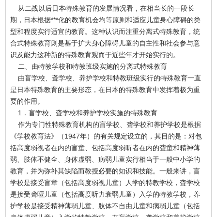
从二战以后日本特殊教育的发展情况看，在相当长的一段长
期，日本根据***化的教育机会均等原则和适应儿童身心障碍的类
型和程度实行适宜的教育。这种认识而注重分离式特殊教育，统
合式特殊教育则是基于扩大身心障碍儿童的自主性和社会参与意
识及能力这种新的特殊教育观而于近些年才开始实行的。
二、由特教学校和特教班级实施的分离式特殊教育
由盲学校、聋学校、养护学校和特教班级实行的特殊教育一直
是日本特殊教育的主要形态，在日本的特殊教育中发挥着极为重
要的作用。
1．盲学校、聋学校和养护学校实施的特殊教育
作为专门性特殊教育机构的盲学校、聋学校和养护学校是根据
《学校教育法》（1947年）的有关规定设立的，其目的是：对包
括高度弱视者在内的盲童、包括高度弱听者在内的聋童和精神薄
弱、肢体不健全、身体虚弱、病弱儿童实行相当于一般中小学的
教育，并为弥补其缺陷而教授必要的知识和技能。一般来讲，盲
学校是接受盲章（包括高度弱视儿童）人学的特教学校，聋学校
是接受聋哑儿童（包括高度听力衰弱儿童）入学的特教学校，养
护学校是接受精神薄弱儿童、肢体不自由儿童和病弱儿童（包括