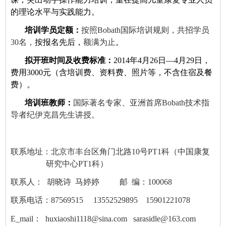
的理论水平与实践能力。
培训学员定额：
按照
Bobath
国际培训规则，共招学员
30
名，
按报名先后，
额满为止
。
拟开班时间及收费标准：
2014
年
4
月
26
日
—4
月
29
日，
费用
3000
元（含培训费、资料费、照片等，不含住宿及餐
费）。
培训班教师：
国际著名专家、亚洲首席
Bobath
技术指
导者纪伊克昌先生讲授。
联系地址：北京市丰台区角门北路
10
号
PT1
科（中国康复
研究中心
PT1
科）
联系人：
胡晓诗
马婷婷
邮
编：
100068
联系电话：
87569515
13552529895
15901221078
E_mail
：
huxiaoshi1118@sina.com
sarasidle@163.com