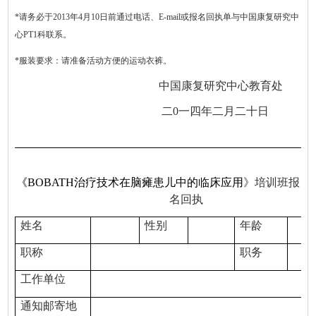
*
请务必于
2013
年
4
月
10
日前通过电话、
E-mail
或报名回执单与中国康复研究中
心
PT1
科联系。
*
服装要求：请准备活动方便的运动衣裤。
中国康复研究中心教育处
二
0
一四年二月二十日
《
BOBATH
治疗技术在脑瘫患儿中的临床应用
》
培训班报
名回执
姓名
性别
年龄
职称
职务
工作单位
通知邮寄地