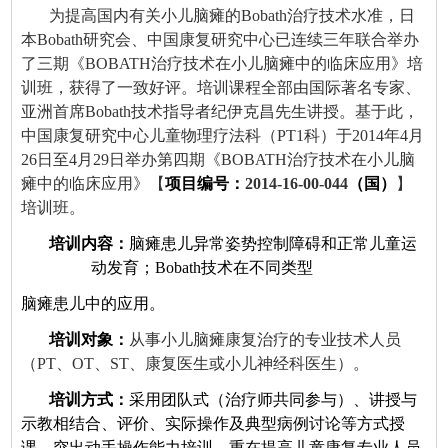
为提高国内有关小儿脑瘫的
Bobath
治疗技术水准，日
本
Bobath
研究会、中国康复研究中心已连续三年联合举办
了三期《
BOBATH
治疗技术在小儿脑瘫中的临床应用》培
训班，获得了一致好评。培训课程全部由国际著名专家、
亚洲首席
Bobath
技术指导者纪伊克昌先生讲授。基于此，
中国康复研究中心儿童物理疗法科（
PT1
科）于
2014
年
4
月
26
日至
4
月
29
日举办第四期《
BOBATH
治疗技术在小儿脑
瘫中的临床应用》【
项目编号：
2014-16-00-044
（国）
】
培训班。
培训内容：
脑瘫患儿异常姿势控制障碍和正常儿童运
动发育；
Bobath
技术在不同类型
脑瘫患儿中的应用
。
培训对象：
从事小儿脑瘫康复治疗的专业技术人员
（
PT
、
OT
、
ST
、康复医生或小儿神经科医生）。
培训方式：
采用团队式（治疗师共同参与）、讲授与
示教相结合、评价、实际操作及典型病例讨论等方式授
课，突出动手操作能力培训，重在提高儿童康复专业人员