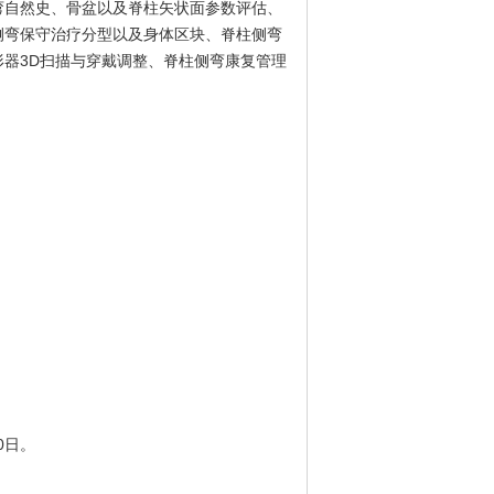
弯自然史、骨盆以及脊柱矢状面参数评估、
侧弯保守治疗分型以及身体区块、脊柱侧弯
器3D扫描与穿戴调整、脊柱侧弯康复管理
0日。