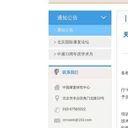
通知公告
通知公告
北京国际康复论坛
中康33周年庆学术月
联系我们
各
中国康复研究中心
疗
予
北京市丰台区角门北路10号
010-67563322
培
crrcweb@163.com
技
柱