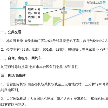
一、公共交通：
1、地铁可乘坐10号线角门西站或4号线马家堡站下车，步行约5分钟左
2、公交车有485路、51路、501路、529路、66路等，在马家堡小区
二、自驾、出租车、网约车
均可通过导航搜索“北京市丰台区角门北路18号”前往。
三、机场/高铁站
1、首都国际机场:由首都机场乘机场线至三元桥地铁站；三元桥转10号线
右
转路南即到。
2、大兴国际机场：大兴国际机场线（草桥方向）至草桥站；草桥站转10
路口右转路南即到。