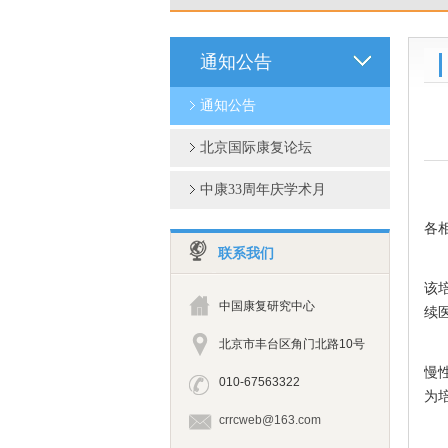
通知公告
通知公告
北京国际康复论坛
中康33周年庆学术月
各
联系我们
中
该
中国康复研究中心
续
北京市丰台区角门北路10号
慢
010-67563322
为
crrcweb@163.com