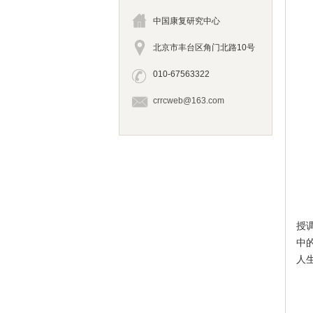
中国康复研究中心
北京市丰台区角门北路10号
010-67563322
crrcweb@163.com
授
中
人