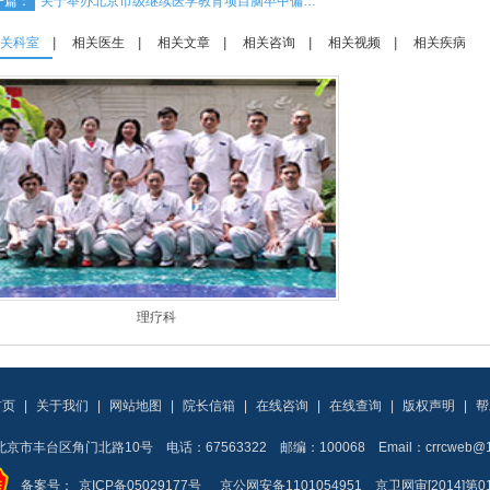
一篇：
关于举办北京市级继续医学教育项目脑卒中偏…
关科室
|
相关医生
|
相关文章
|
相关咨询
|
相关视频
|
相关疾病
理疗科
首页
|
关于我们
|
网站地图
|
院长信箱
|
在线咨询
|
在线查询
|
版权声明
|
帮
京市丰台区角门北路10号 电话：67563322 邮编：100068 Email：crrcweb@16
备案号：
京ICP备05029177号
京公网安备1101054951 京卫网审[2014]第0