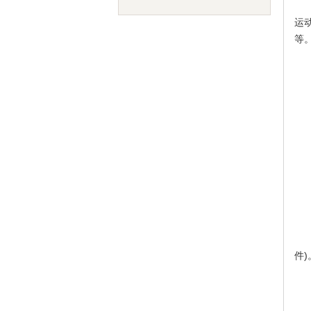
近
运
等
主
二
全
20
四
中
件)
五
(