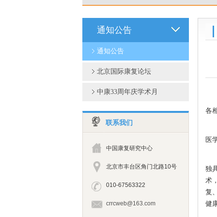
通知公告
通知公告
北京国际康复论坛
中康33周年庆学术月
各
联系我们
中
医学
中国康复研究中心
随
北京市丰台区角门北路10号
独
术
010-67563322
复
健
crrcweb@163.com