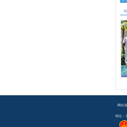
下
相
网站
地址：北