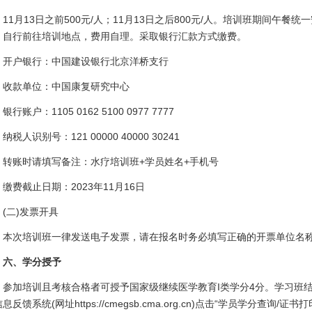
1月13日之前500元/人；11月13日之后800元/人。培训班期间午餐
，自行前往培训地点，费用自理。采取银行汇款方式缴费。
户银行：中国建设银行北京洋桥支行
款单位：中国康复研究中心
账户：1105 0162 5100 0977 7777
人识别号：121 00000 40000 30241
账时请填写备注：水疗培训班+学员姓名+手机号
费截止日期：2023年11月16日
二)发票开具
次培训班一律发送电子发票，请在报名时务必填写正确的开票单位名称
、学分授予
加培训且考核合格者可授予国家级继续医学教育I类学分4分。学习班结
息反馈系统(网址https://cmegsb.cma.org.cn)点击“学员学分查