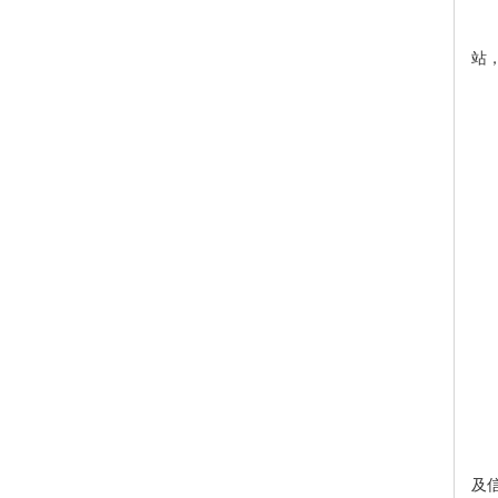
1
站
开
收
银行
纳税
转
缴
(
本
六
参
及信