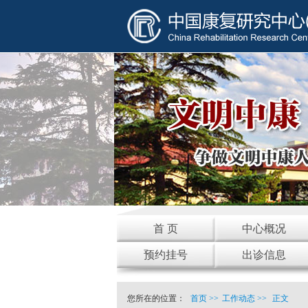
首 页
中心概况
预约挂号
出诊信息
您所在的位置：
首页
>>
工作动态
>>
正文