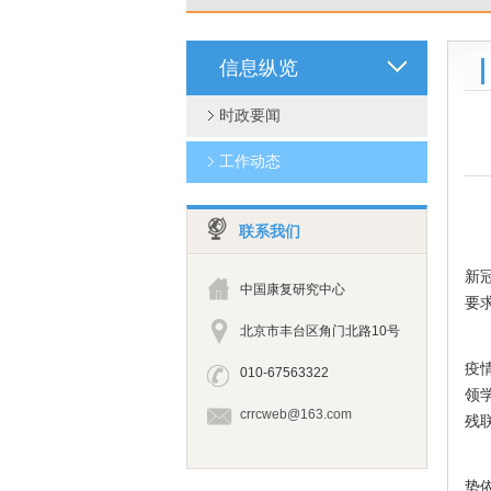
信息纵览
时政要闻
工作动态
联系我们
5
新
中国康复研究中心
要
北京市丰台区角门北路10号
会
疫
010-67563322
领
crrcweb@163.com
残
纪
势