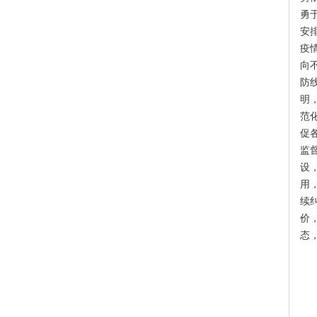
勇
安
疫
向
防
明
范
促
监
设
用
续
价
态