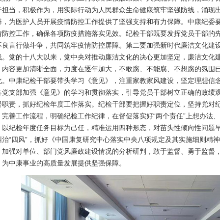
于担当，积极作为，用实际行动为人民群众生命健康筑牢坚强防线，涌现
排，为医护人员开展疫情防控工作提供了坚强支持和有力保障。中康纪委
情防控工作，确保各项防疫措施落实见效。纪检干部既要发挥党员干部的
不良言行做斗争，共同筑牢疫情防控屏障。第二要加强新时代廉洁文化建
线。党的十八大以来，党中央对推动廉洁文化的决心更加坚定，廉洁文化
，内容更加清晰全面，力度在逐年加大，不敢腐、不能腐、不想腐的氛围
化。中康纪检干部要带头学习《意见》，注重家教家风建设，坚定理想信
各党支部加强《意见》的学习和贯彻落实，引导党员干部树立正确的政绩
督职责，抓好纪检年度工作落实。纪检干部要把握好职责定位，坚持党对
，完善工作流程，明确纪检工作纪律，在督促落实好“两个责任”上想办法
，以纪检年度任务目标为己任，精准运用四种形态，对苗头性倾向性问题早
纠治“四风”，抓好《中国康复研究中心落实中央八项规定及其实施细则精
，加强对单位、部门党风廉政建设情况的分析研判，敢于监督、勇于监督
，为中康事业的高质量发展提供坚强保障。