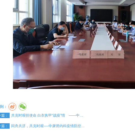
到：
一篇：
共克时艰担使命 白衣执甲“战疫”情 ——中…
一篇：
同舟共济，共克时艰----中康肾内科疫情防控…