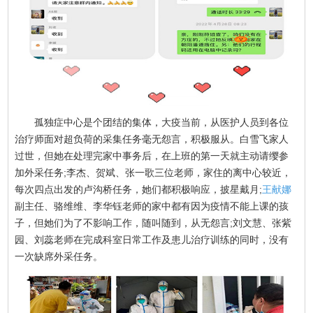
孤独症中心是个团结的集体，大疫当前，从医护人员到各位
治疗师面对超负荷的采集任务毫无怨言，积极服从。白雪飞家人
过世，但她在处理完家中事务后，在上班的第一天就主动请缨参
加外采任务;李杰、贺斌、张一歌三位老师，家住的离中心较近，
每次四点出发的卢沟桥任务，她们都积极响应，披星戴月;
王献娜
副主任、骆维维、李华钰老师的家中都有因为疫情不能上课的孩
子，但她们为了不影响工作，随叫随到，从无怨言;刘文慧、张紫
园、刘蕊老师在完成科室日常工作及患儿治疗训练的同时，没有
一次缺席外采任务。