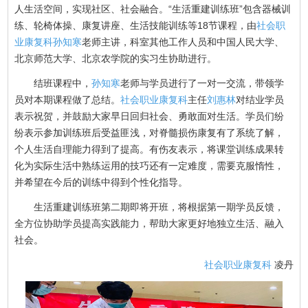
人生活空间，实现社区、社会融合。“生活重建训练班”包含器械训
练、轮椅体操、康复讲座、生活技能训练等18节课程，由
社会职
业康复科
孙知寒
老师主讲，科室其他工作人员和中国人民大学、
北京师范大学、北京农学院的实习生协助进行。
结班课程中，
孙知寒
老师与学员进行了一对一交流，带领学
员对本期课程做了总结。
社会职业康复科
主任
刘惠林
对结业学员
表示祝贺，并鼓励大家早日回归社会、勇敢面对生活。学员们纷
纷表示参加训练班后受益匪浅，对脊髓损伤康复有了系统了解，
个人生活自理能力得到了提高。有伤友表示，将课堂训练成果转
化为实际生活中熟练运用的技巧还有一定难度，需要克服惰性，
并希望在今后的训练中得到个性化指导。
生活重建训练班第二期即将开班，将根据第一期学员反馈，
全方位协助学员提高实践能力，帮助大家更好地独立生活、融入
社会。
社会职业康复科
凌丹