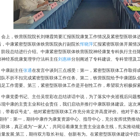
上，铁营医院院长刘继霞简要汇报医院康复工作情况及紧密型医联体进
后，中康紧密型医联体铁营医院执行副院长
恽晓萍
汇报紧密医联体开展情
、阶段总结进行介绍。中康紧密型医联体铁营医院神经康复专科执行主任
康神经系统康复理学疗法科主任
刘惠林
分别阐述了专科建设、专科管理及
康副主任
张通
在发言中谈到三点感受：第一，紧密型医联体工作取得
团队不折不扣完成紧密型医联体工作任务。第二，铁营医院给予中康团队
满足工作需要。第三，紧密型医联体工作是开创性工作，希望双方积极探
康党委书记、主任吴世彩在总结讲话中说，为了落实中央巡视后问题整
体现中康的主责主业和社会责任，我们启动并推行中康医联体建设。这次来
来，带着叹号走”。他对紧密型医联体工作充分肯定并高度评价。他对于各
“期待”：第一，期待中康作为康复资源中心、指导中心，充分发挥优势推动
医联体，真正成为“一家人”，共同沿着康复主责主业这条主线，扎实推动
质量发展;第三，期待双方取长补短、创新有为。在紧密型医联体建设中蹚