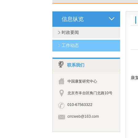
信息纵览
时政要闻
工作动态
联系我们
6
康
中国康复研究中心
北京市丰台区角门北路10号
010-67563322
crrcweb@163.com