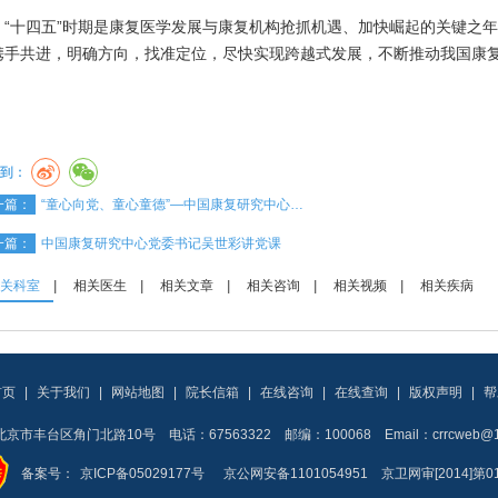
十四五”时期是康复医学发展与康复机构抢抓机遇、加快崛起的关键之年
携手共进，明确方向，找准定位，尽快实现跨越式发展，不断推动我国康
到：
一篇：
“童心向党、童心童德”—中国康复研究中心…
一篇：
中国康复研究中心党委书记吴世彩讲党课
关科室
|
相关医生
|
相关文章
|
相关咨询
|
相关视频
|
相关疾病
首页
|
关于我们
|
网站地图
|
院长信箱
|
在线咨询
|
在线查询
|
版权声明
|
帮
京市丰台区角门北路10号 电话：67563322 邮编：100068 Email：crrcweb@16
备案号：
京ICP备05029177号
京公网安备1101054951 京卫网审[2014]第0