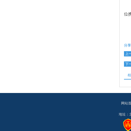
“
位
分享
上
下
相
网站
地址：北