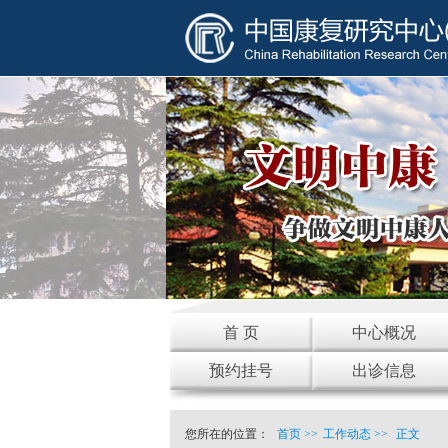
首 页
中心概况
预约挂号
出诊信息
您所在的位置：
首页
>>
工作动态
>>
正文