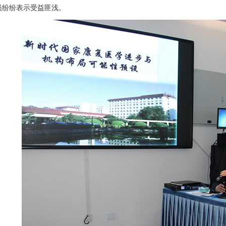
员纷纷表示受益匪浅。