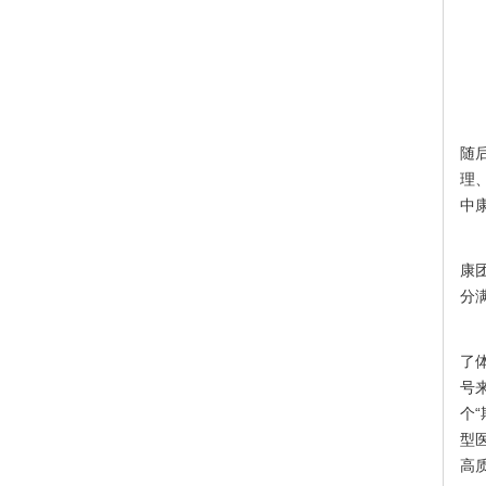
会
随
理
中
中
康
分
中
了
号
个
型
高