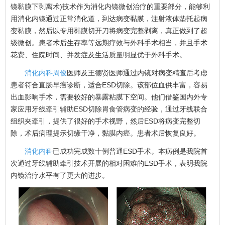
镜黏膜下剥离术)技术作为消化内镜微创治疗的重要部分，能够利
用消化内镜通过正常消化道，到达病变黏膜，注射液体垫托起病
变黏膜，然后以专用黏膜切开刀将病变完整剥离，真正做到了超
级微创。患者术后生存率等远期疗效与外科手术相当，并且手术
花费、住院时间、并发症及生活质量明显优于外科手术。
消化内科
周俊
医师及王德贤医师通过内镜对病变精查后考虑
患者符合直肠早癌诊断，适合ESD切除。该部位血供丰富，容易
出血影响手术，需要较好的暴露粘膜下空间。他们借鉴国内外专
家应用牙线牵引辅助ESD切除胃食管病变的经验，通过牙线联合
组织夹牵引，提供了很好的手术视野，然后ESD将病变完整切
除，术后病理提示切缘干净，黏膜内癌。患者术后恢复良好。
消化内科
已成功完成数十例普通ESD手术。本病例是我院首
次通过牙线辅助牵引技术开展的相对困难的ESD手术，表明我院
内镜治疗水平有了更大的进步。