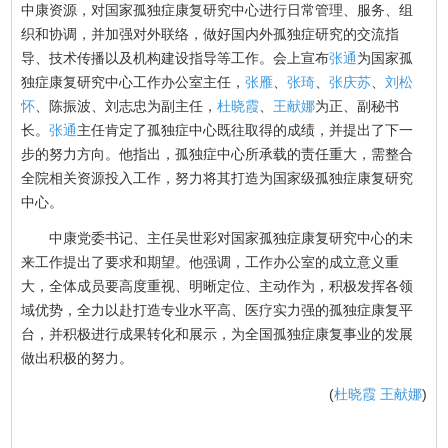
中康资源，对国家孤独症康复研究中心进行日常管理、服务、组
织和协调，并加强对外联络，做好国内外孤独症研究的交流指
导、技术传播以及机构建设指导等工作。会上宣布
张通
为国家孤
独症康复研究中心工作办公室主任，
张雁
、
张琦
、
张庆苏
、
刘松
怀
、陈振波、刘志忠为副主任，
杜晓霞
、
王献娜
为正、副秘书
长。
张通
主任肯定了孤独症中心既往取得的成绩，并提出了下一
步的努力方向。他指出，孤独症中心所承载的责任重大，需整合
全院相关资源投入工作，努力将其打造为国家级孤独症康复研究
中心。
中康党委书记、主任吴世彩对国家孤独症康复研究中心的未
来工作提出了要求和期望。他强调，工作办公室的成立意义重
大，全体成员要高度重视、明晰定位、主动作为，积极发挥各领
域优势，全力以赴打造专业水平高、医疗实力强的孤独症康复平
台，并积极进行成果转化和展示，为全国孤独症康复事业的发展
做出积极的努力。
(
杜晓霞
王献娜
)