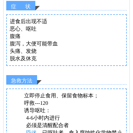
症 状
进食后出现不适
恶心、呕吐
腹痛
腹泻，大便可能带血
头痛、发烧
脱水及休克
急救方法
立即停止食用、保留食物标本；
呼救---120
诱导呕吐：
4-6小时内进行
必须是清醒配合者
昏迷
、已呕吐者、食入腐蚀性化学物禁止