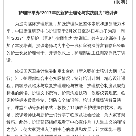
（眼 科）
护理部举办“2017年度新护士理论与实践能力”培训班
为提高临床护理质量，加强护理队伍整体素质和服务能力水
平，中国康复研究中心护理部于2月20日至24日举办了为期一周
的“2017年度新护士理论与实践能力”培训班。共有33名新护士参
加了本次培训。授课老师均为中心一线科室资深并富有临床经验
的护士长及护理骨干。开班仪式上，护理部副主任谢家兴做了讲
话。
依据国家卫生计生委制定出台的《新入职护士培训大纲（试
行）》，护理部结合中心实际情况，制订培训计划，精心设计课
程，内容涉及临床与康复护理理论与技能、护理核心制度及规范
标准的解读、护理文书撰写、护患沟通技巧、仪容仪表规范、临
床检验标本质量控制、消防安全知识等。培训以现场讲解及演
示、课堂互动等多种形式，教授了11项临床护理操作技术。现
场，授课老师还与新护士们分享了临床及社会经验，为大家答疑
解惑。此外，护理部还组织观看了中心宣传片《人道主义的和谐
之光》，使大家更深入了解中心的建设和发展，让大家统一思