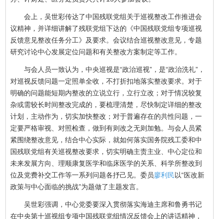
会上，吴世彩传达了中国残联党组关于巡视整改工作推进会
议精神，并详细讲解了残联党组下达的《中国残联党组专项巡视
反馈意见整改任务分工》及要求。会议结合巡视整改意见，专题
研究讨论中心发展定位问题和有关整改方案制定等工作。
与会人员一致认为，中央巡视是“政治巡视”，是“政治洗礼”，
对巡视反馈问题一定照单全收，不打折扣地落实整改要求。对于
明确的问题能短期内整改的立说立行，立行立改；对于情况较复
杂或需较长时间整改完成的，要梳理清楚，尽快制定详细的整改
计划，主动作为，切实加快整改；对于普遍存在的共性问题，一
定要严格审视、对照检查，做到有则改之无则加勉。与会人员紧
紧围绕整改意见，结合中心实际，就如何落实国务院残工委和中
国残联党组有关巡视整改要求，切实明确主责主业、中心定位和
未来发展方向、理顺康复医学和临床医学的关系、科学所整改到
位及党费补交工作等一系列问题各抒己见。委员
廖利民
以“医改新
政策与中心面临的挑战”为题做了主题发言。
吴世彩强调，中心党委要深入贯彻落实海迪主席和鲁勇书记
在中央第十巡视组专项中国残联党组情况反馈会上的讲话精神，