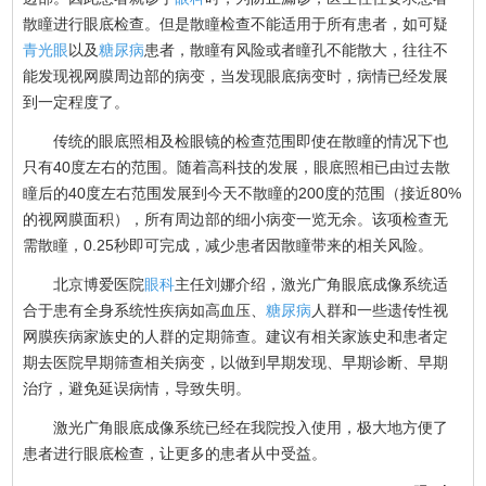
散瞳进行眼底检查。但是散瞳检查不能适用于所有患者，如可疑
青光眼
以及
糖尿病
患者，散瞳有风险或者瞳孔不能散大，往往不
能发现视网膜周边部的病变，当发现眼底病变时，病情已经发展
到一定程度了。
传统的眼底照相及检眼镜的检查范围即使在散瞳的情况下也
只有40度左右的范围。随着高科技的发展，眼底照相已由过去散
瞳后的40度左右范围发展到今天不散瞳的200度的范围（接近80%
的视网膜面积），所有周边部的细小病变一览无余。该项检查无
需散瞳，0.25秒即可完成，减少患者因散瞳带来的相关风险。
北京博爱医院
眼科
主任刘娜介绍，激光广角眼底成像系统适
合于患有全身系统性疾病如高血压、
糖尿病
人群和一些遗传性视
网膜疾病家族史的人群的定期筛查。建议有相关家族史和患者定
期去医院早期筛查相关病变，以做到早期发现、早期诊断、早期
治疗，避免延误病情，导致失明。
激光广角眼底成像系统已经在我院投入使用，极大地方便了
患者进行眼底检查，让更多的患者从中受益。