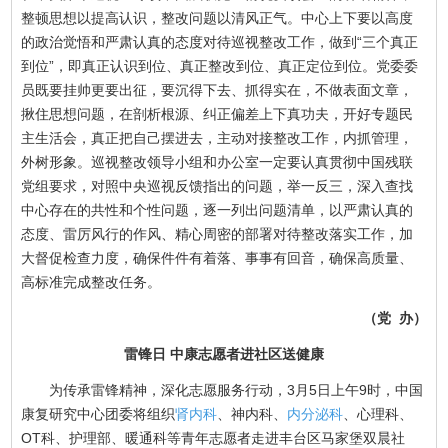
整顿思想以提高认识，整改问题以清风正气。中心上下要以高度
的政治觉悟和严肃认真的态度对待巡视整改工作，做到“三个真正
到位”，即真正认识到位、真正整改到位、真正定位到位。党委委
员既要挂帅更要出征，要沉得下去、抓得实在，不做表面文章，
揪住思想问题，在剖析根源、纠正偏差上下真功夫，开好专题民
主生活会，真正把自己摆进去，主动对接整改工作，内抓管理，
外树形象。巡视整改领导小组和办公室一定要认真贯彻中国残联
党组要求，对照中央巡视反馈指出的问题，举一反三，深入查找
中心存在的共性和个性问题，逐一列出问题清单，以严肃认真的
态度、雷厉风行的作风、精心周密的部署对待整改落实工作，加
大督促检查力度，确保件件有着落、事事有回音，确保高质量、
高标准完成整改任务。
（党 办）
雷锋日 中康志愿者进社区送健康
为传承雷锋精神，深化志愿服务行动，3月5日上午9时，中国
康复研究中心团委将组织
肾内科
、神内科、
内分泌科
、心理科、
OT科、护理部、暖通科等青年志愿者走进丰台区马家堡双晨社