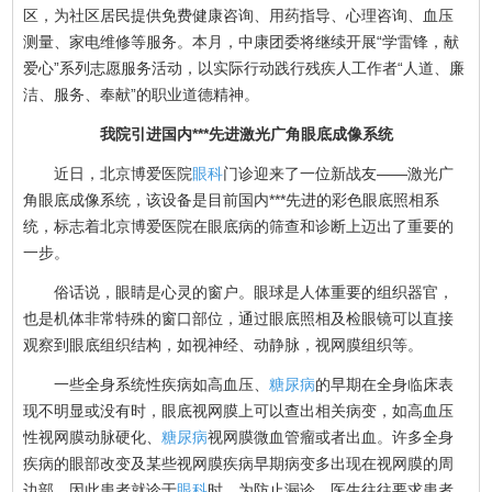
区，为社区居民提供免费健康咨询、用药指导、心理咨询、血压
测量、家电维修等服务。本月，中康团委将继续开展“学雷锋，献
爱心”系列志愿服务活动，以实际行动践行残疾人工作者“人道、廉
洁、服务、奉献”的职业道德精神。
我院引进国内***先进激光广角眼底成像系统
近日，北京博爱医院
眼科
门诊迎来了一位新战友——激光广
角眼底成像系统，该设备是目前国内***先进的彩色眼底照相系
统，标志着北京博爱医院在眼底病的筛查和诊断上迈出了重要的
一步。
俗话说，眼睛是心灵的窗户。眼球是人体重要的组织器官，
也是机体非常特殊的窗口部位，通过眼底照相及检眼镜可以直接
观察到眼底组织结构，如视神经、动静脉，视网膜组织等。
一些全身系统性疾病如高血压、
糖尿病
的早期在全身临床表
现不明显或没有时，眼底视网膜上可以查出相关病变，如高血压
性视网膜动脉硬化、
糖尿病
视网膜微血管瘤或者出血。许多全身
疾病的眼部改变及某些视网膜疾病早期病变多出现在视网膜的周
边部。因此患者就诊于
眼科
时，为防止漏诊，医生往往要求患者