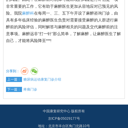
非常重要的工作，它有助于麻醉医生更加从容地应对已预见的风
险。我院
麻醉科
在每周一、三、五下午开设了麻醉咨询门诊，由
具有多年临床经验的麻醉医生负责对需要接受麻醉的人群进行麻
醉前的风险评估，同时解答与麻醉相关的问题及交代麻醉前的注
意事项。麻醉远非“打一针”那么简单，了解麻醉，让麻醉医生了解
自己，才能将风险降至***!
分享到：
上一篇：
糖尿病运动康复门诊介绍
下一篇：
疼痛门诊
中国康复研究中心 版权所有
京ICP备05029177号
地址：北京市丰台区角门北路10号