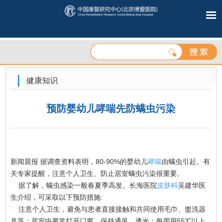
健康知识
预防婴幼儿哮喘先防螨虫污染
新闻晨报 据调查资料表明，80-90%的婴幼儿
哮喘
由螨虫引起。有
关专家提醒，注意个人卫生、防止居室螨虫污染很重要。
据了解，螨虫感染一般春夏季高发。长海医院
皮肤科
吴建华医
生介绍，可采取以下预防措施:
注意个人卫生，避免与患者直接接触和共同使用毛巾、盥洗器
具等；居室中要常打开门窗，保持通风、透光；每周用55℃以上