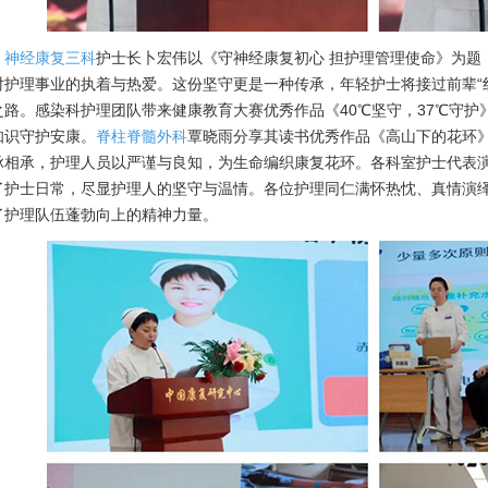
神经康复三科
护士长卜宏伟以《守神经康复初心 担护理管理使命》为题
对护理事业的执着与热爱。这份坚守更是一种传承，年轻护士将接过前辈“
之路。感染科护理团队带来健康教育大赛优秀作品《40℃坚守，37℃守
知识守护安康。
脊柱脊髓外科
覃晓雨分享其读书优秀作品《高山下的花环
脉相承，护理人员以严谨与良知，为生命编织康复花环。各科室护士代表
了护士日常，尽显护理人的坚守与温情。各位护理同仁满怀热忱、真情演
了护理队伍蓬勃向上的精神力量。