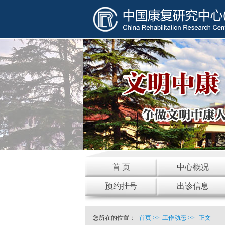
首 页
中心概况
预约挂号
出诊信息
您所在的位置：
首页
>>
工作动态
>>
正文