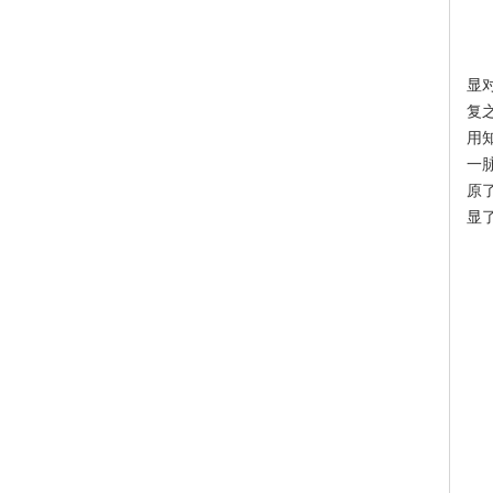
显
复
用
一
原
显