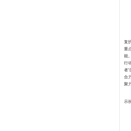
复
重
能
行
者
合
聚
示