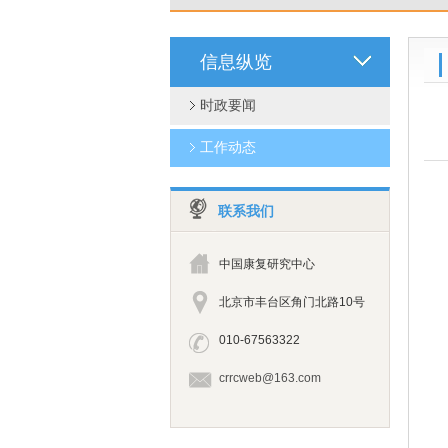
信息纵览
时政要闻
工作动态
联系我们
中国康复研究中心
北京市丰台区角门北路10号
010-67563322
crrcweb@163.com