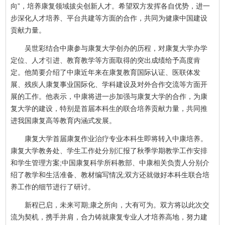
向”，培养康复领域拔尖创新人才。希望双方发挥各自优势，进一
步深化人才培养、平台共建等方面的合作，共同为健康中国建设
贡献力量。
吴世彩结合中康参与康复大学创办的历程，对康复大学办学
定位、人才引进、教育教学等方面取得的突出成绩给予高度肯
定。他简要介绍了中康近年来在康复教育国际认证、医联体发
展、残疾人康复事业国际化、学科建设及对外合作交流等方面开
展的工作。他表示，中康将进一步加强与康复大学的合作，为康
复大学的建设，特别是首届本科生的联合培养贡献力量，共同推
进我国康复高等教育内涵式发展。
康复大学首届康复作业治疗专业本科生即将转入中康培养。
康复大学教务处、学生工作处分别汇报了秋季学期教学工作安排
和学生管理方案;中国康复科学所科教部、中康相关负责人分别介
绍了教学和生活准备、教材编写情况;双方还就做好本科生联合培
养工作的细节进行了研讨。
新程已启，未来可期;康之所向，大有可为。双方将以此次交
流为契机，携手并肩，合力铸就康复专业人才培养高地，努力建