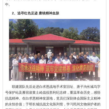
中。
2、追寻红色足迹 赓续精神血脉
联建团队先后走进白求恩战地手术室旧址、唐子沟长城乌字
号保护站及雁宿崖黄土岭战役胜利纪念碑，重温革命历史，感悟
抗战精神。在白求恩精神发源地，党员们深刻体会国际主义精神
的永恒价值；于明长城抗战文化陈列馆，学习民间文物保护者的