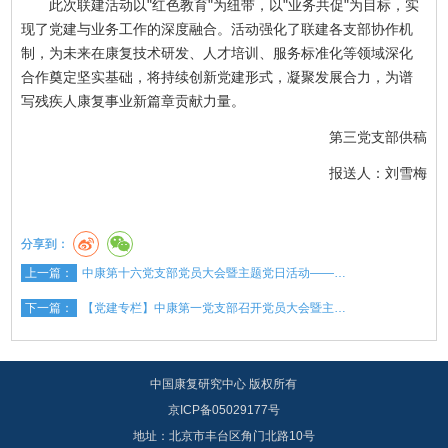
此次联建活动以"红色教育"为纽带，以"业务共促"为目标，实
现了党建与业务工作的深度融合。活动强化了联建各支部协作机
制，为未来在康复技术研发、人才培训、服务标准化等领域深化
合作奠定坚实基础，将持续创新党建形式，凝聚发展合力，为谱
写残疾人康复事业新篇章贡献力量。
第三党支部供稿
报送人：刘雪梅
分享到：
上一篇：
中康第十六党支部党员大会暨主题党日活动——…
下一篇：
【党建专栏】中康第一党支部召开党员大会暨主…
中国康复研究中心 版权所有
京ICP备05029177号
地址：北京市丰台区角门北路10号