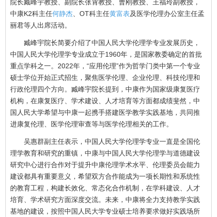
院长臧峰宇教授、副院长张霄教授、曹刚教授、王福玲副教授，
中康K2科主任
何静杰
、OT科主任
黄富表
及医学伦理办公室主任孟
丽君等人出席活动。
臧峰宇院长简要介绍了中国人民大学伦理学专业发展历史，
中国人民大学伦理学专业成立于1960年，是国家教委确定的首批
重点学科之一。2022年，“应用伦理”作为哲学门类中第一个专业
硕士学位开始正式招生，聚焦医学伦理、企业伦理、科技伦理和
行政伦理四个方向。臧峰宇院长提到，中康作为国家级康复医疗
机构，在康复医疗、学术建设、人才培育等方面都成绩斐然，中
国人民大学希望与中康一起携手搭建医学教学实践基地，共同推
进康复伦理、医学伦理审查等与医学伦理相关的工作。
吴惠群副主任表示，中国人民大学伦理学专业一直是全国伦
理学教育和研究的重镇，中康与中国人民大学伦理学与道德建设
研究中心进行合作对于提升中康伦理学术水平、伦理委员会能力
建设都具有重要意义，希望双方合作能成为一项长期性和系统性
的教育工程，构建长效化、常态化合作机制，在学科建设、人才
培育、学术研究方面深度交流。未来，中康将全力支持教学实践
基地的建设，按照中国人民大学专业硕士培养要求做好实践场所