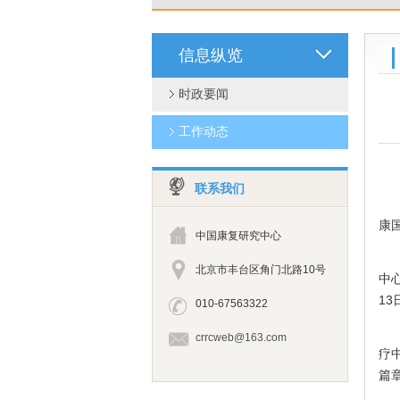
信息纵览
时政要闻
工作动态
联系我们
为
康
中国康复研究中心
新
北京市丰台区角门北路10号
中
1
010-67563322
周
crrcweb@163.com
疗
篇