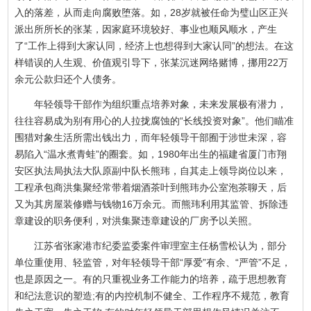
入的落差，从而走向腐败堕落。如，28岁就被任命为璧山区正兴
派出所所长的张某，因家庭环境较好、事业也顺风顺水，产生
了“工作上得到大家认同，经济上也想得到大家认同”的想法。在这
样错误的人生观、价值观引导下，张某沉迷网络赌博，挪用22万
余元公款归还个人债务。
年轻领导干部作为组织重点培养对象，未来发展极有潜力，
往往容易成为别有用心的人拉拢腐蚀的“长线投资对象”。他们瞄准
围猎对象生活所需出钱出力，而年轻领导干部囿于涉世未深，容
易陷入“温水煮青蛙”的圈套。如，1980年出生的福建省厦门市翔
安区执法局执法大队原副中队长熊玮，自其走上领导岗位以来，
工程承包商洪集聚经常带着烟酒茶叶到熊玮办公室泡茶聊天，后
又为其房屋装修赠与钱物16万余元。而熊玮利用其监管、拆除违
章建设的职务便利，对洪集聚违章建设的厂房予以关照。
江苏省张家港市纪委监委案件审理室主任杨雪松认为，部分
单位重使用、轻监管，对年轻领导干部“厚爱”有余、“严管”不足，
也是原因之一。有的只重视业务工作能力的培养，疏于思想教育
和纪法意识的塑造;有的内控机制不健全、工作程序不规范，教育