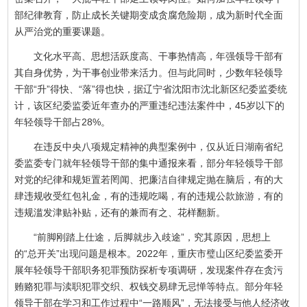
部纪律教育，防止成长关键期变成贪腐危险期，成为新时代全面
从严治党的重要课题。
文化水平高、思想活跃度高、干事热情高，年强领导干部有
其自身优势，为干事创业带来活力。但与此同时，少数年轻领导
干部“升”得快、“落”得也快，据辽宁省沈阳市沈北新区纪委监委统
计，该区纪委监委近年查办的严重违纪违法案件中，45岁以下的
年轻领导干部占28%。
在违反中央八项规定精神的典型案例中，仅从近日湖南省纪
委监委专门就年轻领导干部的集中通报来看，部分年轻领导干部
对党的纪律和规矩置若罔闻、把廉洁自律规定抛在脑后，有的大
肆违规收受红包礼金，有的违规吃喝，有的违规公款旅游，有的
违规滥发津贴补贴，还有的兼而有之、花样翻新。
“前脚刚踏上仕途，后脚就步入歧途”，究其原因，思想上
的“总开关”出现问题是根本。2022年，重庆市璧山区纪委监委开
展年轻领导干部职务犯罪预防探析专项调研，发现案件存在贪污
贿赂犯罪与渎职犯罪交织、权钱交易肆无忌惮等特点。部分年轻
领导干部在学习和工作过程中“一路顺风”，无法接受与他人经济收