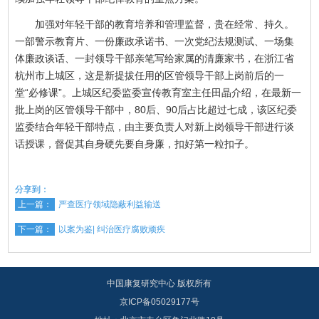
加强对年轻干部的教育培养和管理监督，贵在经常、持久。
一部警示教育片、一份廉政承诺书、一次党纪法规测试、一场集
体廉政谈话、一封领导干部亲笔写给家属的清廉家书，在浙江省
杭州市上城区，这是新提拔任用的区管领导干部上岗前后的一
堂“必修课”。上城区纪委监委宣传教育室主任田晶介绍，在最新一
批上岗的区管领导干部中，80后、90后占比超过七成，该区纪委
监委结合年轻干部特点，由主要负责人对新上岗领导干部进行谈
话授课，督促其自身硬先要自身廉，扣好第一粒扣子。
分享到：
上一篇：
严查医疗领域隐蔽利益输送
下一篇：
以案为鉴| 纠治医疗腐败顽疾
中国康复研究中心 版权所有
京ICP备05029177号