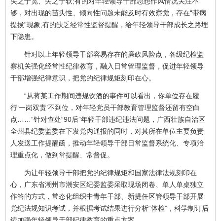
失之于宽、失之于软;有的对年轻领导干部思想作风情况关注不
够，对出现的苗头性、倾向性问题未能及时有效察觉，存在“带病
提拔”现象;有的缺乏经常性监督提醒，给年轻领导干部成长之路埋
下隐患。
针对以上年轻领导干部容易存在的廉政风险点，各级纪检监
察机关强化经常性纪律教育，融入日常管理监督，促进年轻领导
干部增强纪律意识，把党的纪律规矩刻印在心。
“从蒋某工作期间违规饮酒的事件可以看出，你单位存在履
行‘一岗双责’不到位，对年轻党员干部教育管理监督还留有空白
点……”针对查处“90后”年轻干部违纪违法问题，广西壮族自治区
全州县纪委监委在下发党内通报的同时，对其所在单位主要负责
人发送工作提醒函，推动年轻领导干部日常监督系统化、专项治
理重点化，做到常提醒、常督促。
为让年轻领导干部把党的纪律规矩和国家法律法规刻印在
心，广东省潮州市潮安区纪委监委采取现场闭卷、单人单桌独立
作答的方式，常态化组织中青年干部、新提任区管领导干部开展
党纪法规知识考试，并根据考试结果进行分析“体检”，科学制订后
续加强年轻领导干部纪律教育的重点方案。