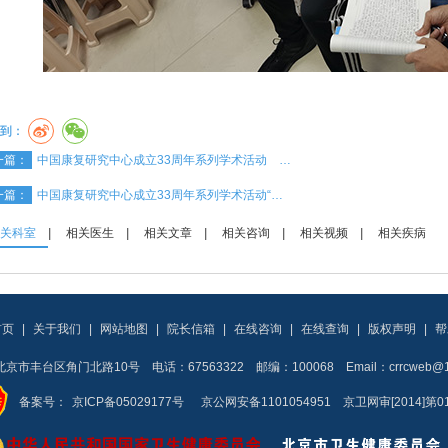
到：
一篇：
中国康复研究中心成立33周年系列学术活动 …
一篇：
中国康复研究中心成立33周年系列学术活动“…
关科室
|
相关医生
|
相关文章
|
相关咨询
|
相关视频
|
相关疾病
首页
|
关于我们
|
网站地图
|
院长信箱
|
在线咨询
|
在线查询
|
版权声明
|
帮
京市丰台区角门北路10号 电话：67563322 邮编：100068 Email：crrcweb@16
备案号：
京ICP备05029177号
京公网安备1101054951 京卫网审[2014]第0