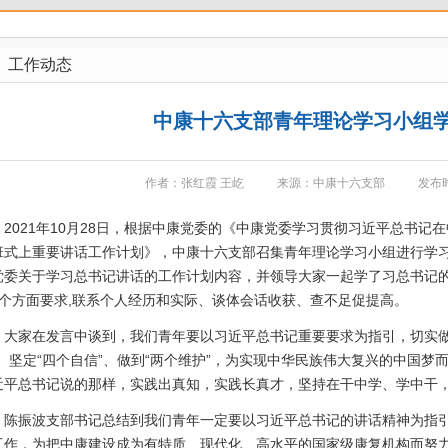
工作动态
中康十六支部青年理论学习小组
作者：张红霞 王屹
来源：中康十六支部
发布时
021年10月28日，根据中康党委的《中康党委学习贯彻习近平总书记在
班式上重要讲话工作计划》，中康十六支部召集青年理论学习小组进行学
党委关于学习总书记讲话的工作计划内容，并领导大家一起学了习总书记
6个方面要求,联系个人经历和实际、谈体会话收获、查不足促提高。
家在发言中谈到，我们青年要以习近平总书记重要要求为指引，切实做
”、坚定“四个自信”、做到“两个维护”，为实现中华民族伟大复兴的中国梦
近平总书记说的那样，实践出真知，实践长真才，坚持在干中学、学中干
振波支部书记总结到我们青年一定要以习近平总书记的讲话精神为指引
工作，为把中康建设成为有特质、现代化、高水平的国家级康复机构而努