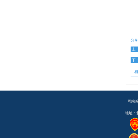
分享
上
下
相
网站
地址：北