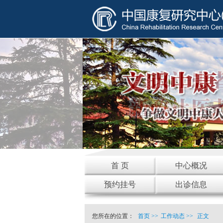
首 页
中心概况
预约挂号
出诊信息
您所在的位置：
首页
>>
工作动态
>>
正文