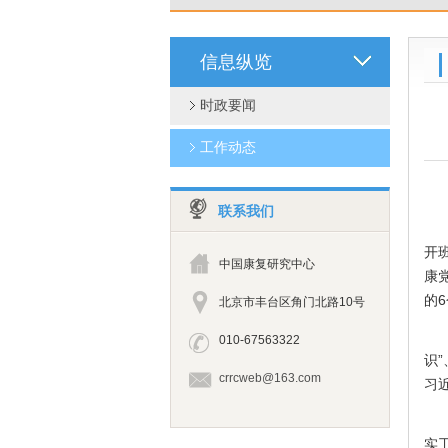
信息纵览
时政要闻
工作动态
联系我们
2
开
中国康复研究中心
康
的
北京市丰台区角门北路10号
大
010-67563322
识
crrcweb@163.com
习
陈
实