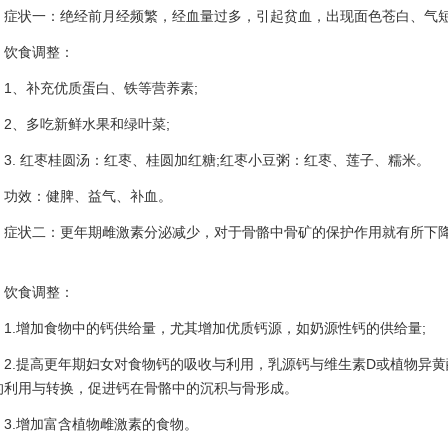
状一：绝经前月经频繁，经血量过多，引起贫血，出现面色苍白、气短
食调整：
、补充优质蛋白、铁等营养素;
、多吃新鲜水果和绿叶菜;
. 红枣桂圆汤：红枣、桂圆加红糖;红枣小豆粥：红枣、莲子、糯米。
效：健脾、益气、补血。
状二：更年期雌激素分泌减少，对于骨骼中骨矿的保护作用就有所下降
。
食调整：
.增加食物中的钙供给量，尤其增加优质钙源，如奶源性钙的供给量;
.提高更年期妇女对食物钙的吸收与利用，乳源钙与维生素D或植物异黄
的利用与转换，促进钙在骨骼中的沉积与骨形成。
.增加富含植物雌激素的食物。