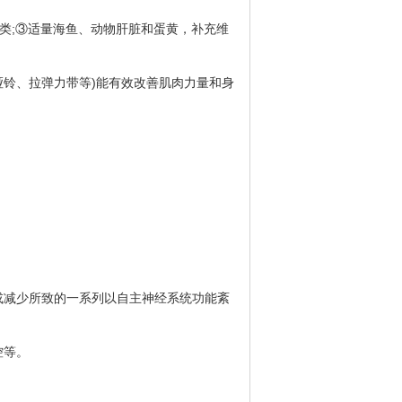
鱼类;③适量海鱼、动物肝脏和蛋黄，补充维
哑铃、拉弹力带等)能有效改善肌肉力量和身
减少所致的一系列以自主神经系统功能紊
控等。