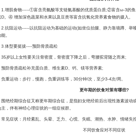
.增肌食物-----①富含亮氨酸等支链氨基酸的优质蛋白质;②富含ω-3的
素D。④ 增加深色蔬菜和水果以及豆类等富含抗氧化营养素食物的摄入。
.抗阻运动-----以抗阻运动为基础的运动(如坐位抬腿、静力靠墙蹲、举
功能。
.体型要挺拔----预防骨质疏松
5岁以上女性要关注骨密度，骨密度下降之后，弯腰驼背随之而来;
防骨质疏松补充蛋白质、维生素D、钙、镁等营养素;
重运动：步行，慢跑，负重训练等，30分钟/次，至少3-4次/周。
更年期的饮食对策有哪些?
绝经期综合征又称更年期综合征，是指妇女绝经前后出现性激素波动或
为主，伴有神经心理症状的一组症候群。
见症状：月经紊乱、头晕、乏力、心慌、失眠、潮热、水肿、情绪失
不同饮食应对不同症状