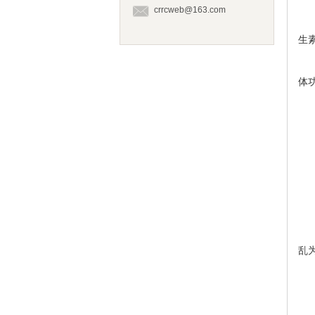
crrcweb@163.com
1
生
2
体
3
3
预
负
围
乱
常