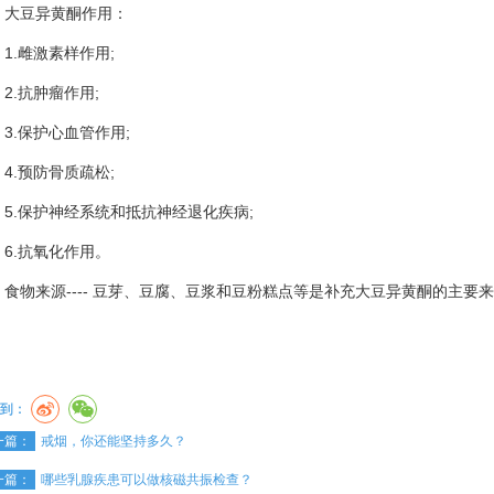
豆异黄酮作用：
.雌激素样作用;
.抗肿瘤作用;
.保护心血管作用;
.预防骨质疏松;
.保护神经系统和抵抗神经退化疾病;
.抗氧化作用。
物来源---- 豆芽、豆腐、豆浆和豆粉糕点等是补充大豆异黄酮的主要
到：
一篇：
戒烟，你还能坚持多久？
一篇：
哪些乳腺疾患可以做核磁共振检查？