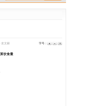
 史文丽
字号：
估算饮食量
。