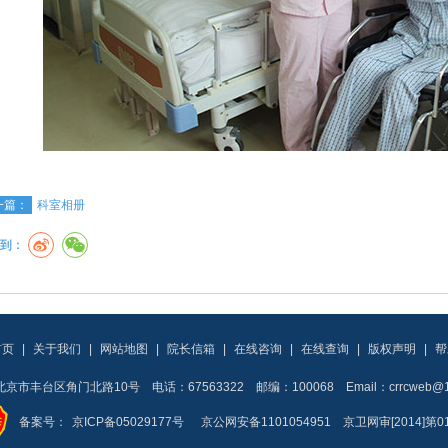
一篇：
科室相册
到：
首页
|
关于我们
|
网站地图
|
院长信箱
|
在线咨询
|
在线查询
|
版权声明
|
帮
京市丰台区角门北路10号 电话：67563322 邮编：100068 Email：crrcweb@16
备案号：
京ICP备05029177号
京公网安备1101054951 京卫网审[2014]第0