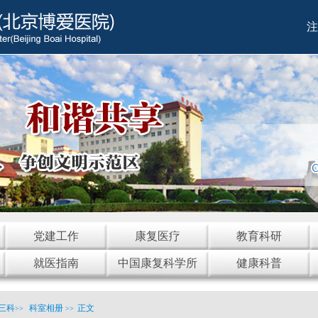
注
党建工作
康复医疗
教育科研
就医指南
中国康复科学所
健康科普
三科
科室相册
正文
>>
>>