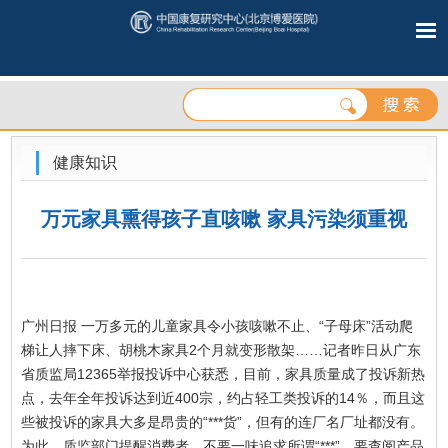
健康知识
万元家具熏得孩子直咳嗽 家具污染须重视
广州日报 一万多元的儿童家具令小孩咳嗽不止、“子母床”活动爬
梯让人摔下床、胡桃木家具2个月就变形散架……记者昨日从广东
省质监局12365举报投诉中心获悉，目前，家具质量成了投诉新热
点，去年全年投诉达到近400宗，约占轻工类投诉的14％，而且这
些被投诉的家具大多是昂贵的“***货”，但有的连厂名厂址都没有。
为此，质监部门提醒消费者，不要一味追求所谓“***”，要查阅产品