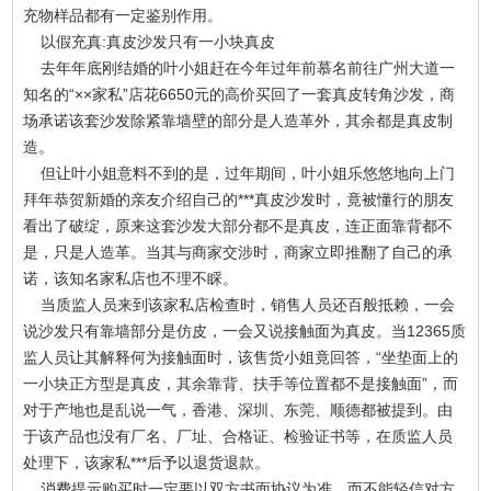
充物样品都有一定鉴别作用。
以假充真:真皮沙发只有一小块真皮
去年年底刚结婚的叶小姐赶在今年过年前慕名前往广州大道一
知名的“××家私”店花6650元的高价买回了一套真皮转角沙发，商
场承诺该套沙发除紧靠墙壁的部分是人造革外，其余都是真皮制
造。
但让叶小姐意料不到的是，过年期间，叶小姐乐悠悠地向上门
拜年恭贺新婚的亲友介绍自己的***真皮沙发时，竟被懂行的朋友
看出了破绽，原来这套沙发大部分都不是真皮，连正面靠背都不
是，只是人造革。当其与商家交涉时，商家立即推翻了自己的承
诺，该知名家私店也不理不睬。
当质监人员来到该家私店检查时，销售人员还百般抵赖，一会
说沙发只有靠墙部分是仿皮，一会又说接触面为真皮。当12365质
监人员让其解释何为接触面时，该售货小姐竟回答，“坐垫面上的
一小块正方型是真皮，其余靠背、扶手等位置都不是接触面”，而
对于产地也是乱说一气，香港、深圳、东莞、顺德都被提到。由
于该产品也没有厂名、厂址、合格证、检验证书等，在质监人员
处理下，该家私***后予以退货退款。
消费提示购买时一定要以双方书面协议为准，而不能轻信对方