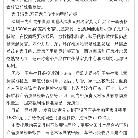
合格证和检验报告。
家具污染:万元家具使室内甲醛超标
深圳王先生去年喜滋滋地从深圳某知名家具商店买了一套价格
高达15800元的“麦高比”牌儿童家具，没想到使用后小孩子竟开始
咳嗽。在按商场要求通风、放柠檬和醋后，孩子的咳嗽症状仍然
越来越厉害。四个月后，深圳环保检测站现场检测发现，只摆放
着该套家具的儿童房间甲醛竟超标五倍！而该商店和厂房对此居
然熟视无睹，还声称这个产品在广州某家具中心和深圳等地都很
热销。
无奈，王先生只得投诉到12365。质监人员来到王先生家儿童
房实地检查，味道仍很刺鼻。之后，尽管厂家态度极恶劣，但质
监人员仍在该产品专柜检查发现，其家具没有厂名、厂址、执行
标准和产品质量检验合格等证明，而专柜负责人对家具有毒物质
限量这一国家强制性标准更是一无所知。
目前，经处理，“麦高比”家具专柜已退回王先生购买家具费用
15800元，并给予慰问金（含检测费、治病费）9000元。
消费提示购买家具时不仅要认品牌，更要查阅其产品合格证和
产品质量检验报告，留意木家具的甲醛、苯等污染物含量是否超