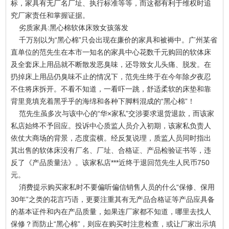
标，家具有无厂名厂址、执行标准等等，而这都有利于维权时追
究厂家责任和掌握证据。
劣质家具:黑心棉软体床致女孩落发
千万别以为“黑心棉”只会出现在廉价的家具和被褥中。广州某省
直单位的范先生在本市一知名的家具中心花数千元购回的软体床
及全套床上用品就不断散发恶臭味，还导致女儿头痛、脱发。在
扔掉床上用品仍臭味不止的情况下，范先生终于在今年除夕夜忍
不住将床拆开。不看不知道，一看吓一跳，舒适柔软的床垫和靠
背里竟填充着黑乎乎的海绵和各种下脚料混成的“黑心棉”！
范先生虽多次与该中心的“华×家私”交涉要求退货退款，而该家
私店始终不予回应。投诉中心质监人员介入初期，该家私负责人
依仗大商场的背景，态度蛮横。经反复说理，质监人员同时指出
其出售的软体床没有厂名、厂址、合格证、产品检验证书等，违
反了《产品质量法》。该家私店***近终于退回范先生人民币750
元。
消费提示购买家私时不要偏听偏信销售人员的什么“保修、保用
30年”之类的花言巧语，更要注重其有无产品合格证等产品应具备
的基本证件和内在产品质量，如果连厂家都不知道，哪里去找人
保修？而防止“黑心棉”，则应在购买时注意检查，或让厂家出示填