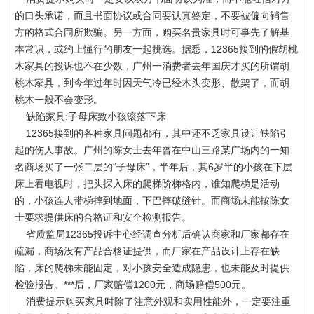
的口头承诺，而且书面协议或合同要认真签定，不要被偏向销售
方的格式合同所欺骗。另一方面，购买名贵家具时可事先了解基
本常识，或约上懂行的朋友一起挑选。据悉，12365接到的假胡桃
木家具的投诉也不在少数，广州一消费者去年国庆才买的所谓胡
桃木家具，到今年过年时因天气冷已经木头变形、散架了，而胡
桃木一般不会变形。
缺陷家具:子母床致小孩滚落下床
12365接到的各种家具问题都有，其中还不乏家具设计缺陷引
起的伤人事故。广州的陈女士去年曾在中山三路某广场内的一知
名商场买了一张二层的“子母床”，半年后，其6岁半的小孩在下层
床上看电视时，把头探入床的爬梯阶梯格内，谁知爬梯是活动
的，小孩连人带梯摔到地面，下巴摔破缝针。而商场未能按陈女
士要求提供床的合格证和安全检测报告。
省质监局12365投诉中心经调查分析后确认商家和厂家都存在
疏漏，商场没有产品合格证提供，而厂家在产品设计上存在缺
陷，床的爬梯未能固定，对小孩安全造成隐患，也未能及时提供
检验报告。***后，厂家赔偿1200元，商场赔偿500元。
消费提示购买家具时除了注意外观和实用性能外，一定要注重