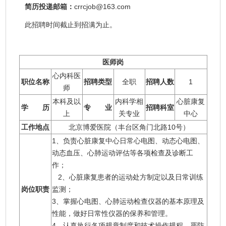
简历投递邮箱：
crrcjob@163.com
此招聘时间截止到招满为止。
医师岗
心内科医
职位名称
招聘类型
全职
招聘人数
1
师
本科及以
内科学相
心脏康复
学 历
专 业
招聘科室
上
关专业
中心
工作地点
北京博爱医院（丰台区角门北路10号）
1、负责心脏康复中心日常心电图、动态心电图、
动态血压、心肺运动评估等各项检查及诊断工
作；
2、心脏康复患者的运动处方制定以及日常训练
岗位职责
监测；
3、掌握心电图、心肺运动检查仪器的基本原理及
性能，做好日常性仪器的保养和管理。
4、认真执行各项规章制度和技术操作规程，严防