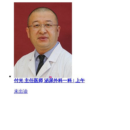
付光
主任医师
泌尿外科一科 |
上午
未出诊