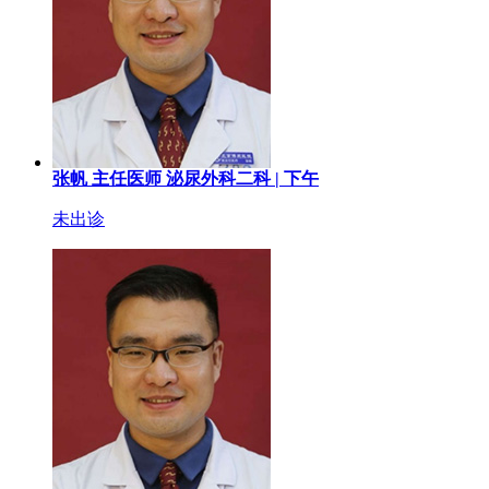
张帆
主任医师
泌尿外科二科 |
下午
未出诊