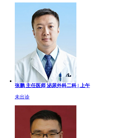
张鹏
主任医师
泌尿外科二科 |
上午
未出诊